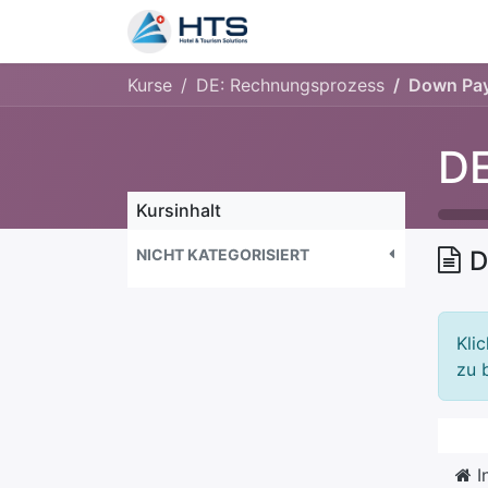
Warum wir?
Produkt
Z
Kurse
DE: Rechnungsprozess
Down Pa
DE
Kursinhalt
NICHT KATEGORISIERT
D
Kli
zu 
I