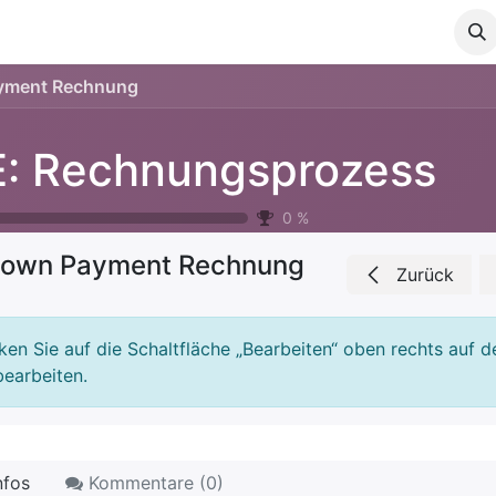
ielgruppe
Referenzen
Neue features
Versionshinweise
yment Rechnung
: Rechnungsprozess
0
%
own Payment Rechnung
Zurück
cken Sie auf die Schaltfläche „Bearbeiten“ oben rechts auf d
bearbeiten.
nfos
Kommentare (
0
)