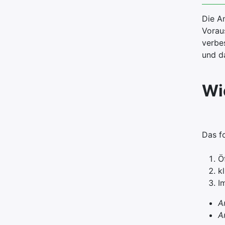
Die A
Vorau
verbe
und d
Wi
Das f
Ö
k
I
A
A