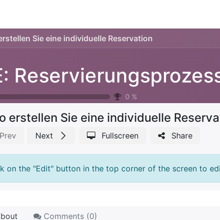
ience
Testimonials
New features
Release notes
erstellen Sie eine individuelle Reservation
: Reservierungsprozes
0
%
o erstellen Sie eine individuelle Reserva
Prev
Next
Fullscreen
Share
ck on the "Edit" button in the top corner of the screen to edi
bout
Comments (
0
)