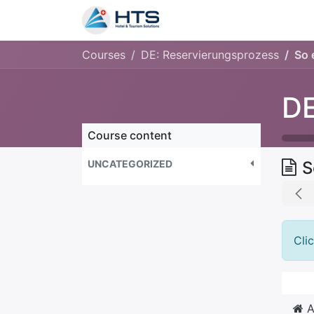
Why Us?
Product
Aud
Courses
DE: Reservierungsprozess
So 
DE
Course content
UNCATEGORIZED
S
Cli
A