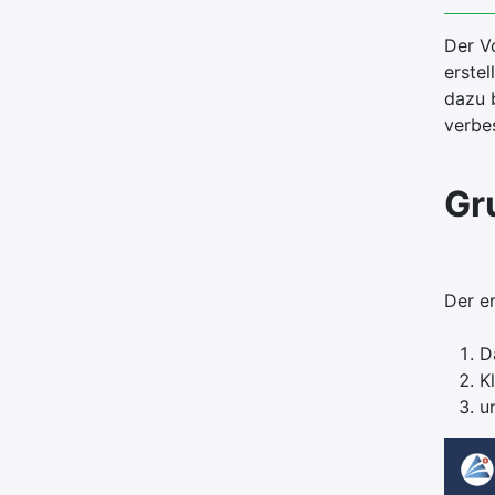
Der V
erste
dazu 
verbe
Gr
Der e
D
K
u