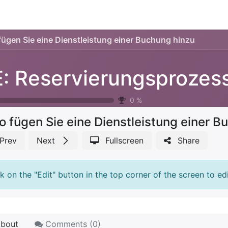
ience
Testimonials
New features
Release notes
fügen Sie eine Dienstleistung einer Buchung hinzu
: Reservierungsprozes
0
%
o fügen Sie eine Dienstleistung einer B
Prev
Next
Fullscreen
Share
ck on the "Edit" button in the top corner of the screen to edi
bout
Comments (
0
)