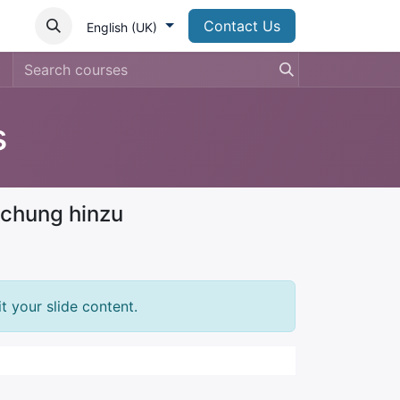
Contact Us
English (UK)
s
uchung hinzu
t your slide content.