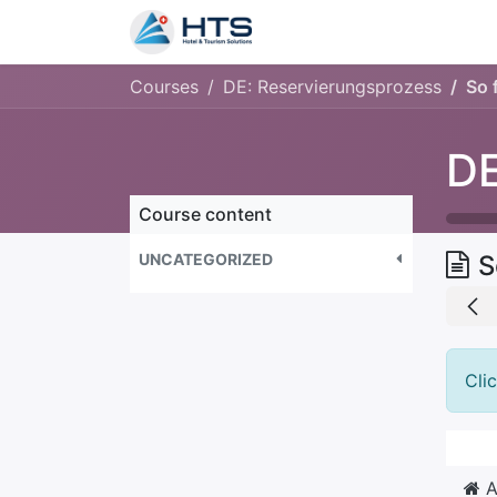
Why Us?
Product
Aud
Courses
DE: Reservierungsprozess
So 
DE
Course content
UNCATEGORIZED
S
Cli
A