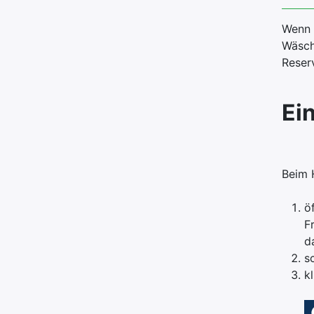
Wenn 
Wäsch
Reserv
Ei
Beim H
ö
F
d
s
k