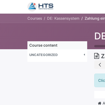
Why Us?
Product
Aud
Courses
DE: Kassensystem
Zahlung ei
DE
Course content
UNCATEGORIZED
Z
Cli
A