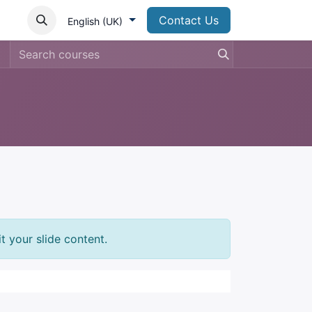
Contact Us
English (UK)
t your slide content.